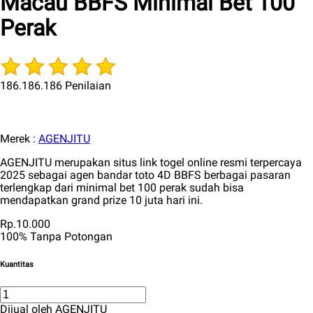
Macau BBFS Minimal Bet 100
Perak
186.186.186 Penilaian
Merek :
AGENJITU
AGENJITU merupakan situs link togel online resmi terpercaya
2025 sebagai agen bandar toto 4D BBFS berbagai pasaran
terlengkap dari minimal bet 100 perak sudah bisa
mendapatkan grand prize 10 juta hari ini.
Rp.10.000
100% Tanpa Potongan
Kuantitas
Dijual oleh AGENJITU