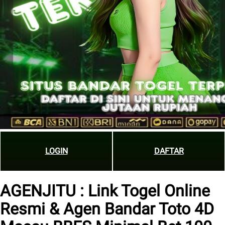
LOGIN
DAFTAR
AGENJITU : Link Togel Online
Resmi & Agen Bandar Toto 4D